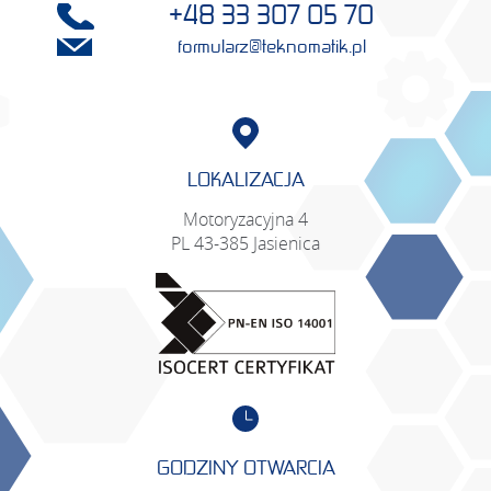
ČEŠ
+48 33 307 05 70
formularz@teknomatik.pl
DEU
RUS
ROM
LOKALIZACJA
SWE
Motoryzacyjna 4
PL 43-385 Jasienica
LIT
GODZINY OTWARCIA