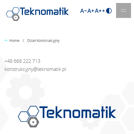
Home
Dział Konstrukcyjny
Ścieżka
nawigacyjna
+48 668 222 713
konstrukcyjny@teknomatik.pl
POL
ENG